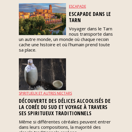
Spiritueux
ESCAPADE
ESCAPADE DANS LE
TARN
Notes
de
Voyager dans le Tarn
dégustation
nous transporte dans
un autre monde, un monde où chaque recoin
cache une histoire et où l'humain prend toute
sa place.
Sommelleries
Le
magazine
Télécharger
SPIRITUEUX ET AUTRES NECTARS
la
DÉCOUVERTE DES DÉLICES ALCOOLISÉS DE
Revue
LA CORÉE DU SUD ET VOYAGE À TRAVERS
SES SPIRITUEUX TRADITIONNELS
Même si différentes céréales peuvent entrer
dans leurs compositions, la majorité des