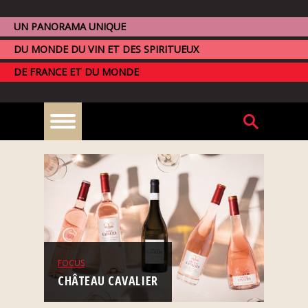
UN PANORAMA UNIQUE
DU MONDE DU VIN ET DES SPIRITUEUX
DE FRANCE ET DU MONDE
À
la
une
Reportages
FOCUS
Nos
événements
CHÂTEAU CAVALIER