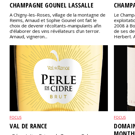
CHAMPAGNE GOUNEL LASSALLE
CHAMPA
A Chigny-les-Roses, village de la montagne de
Le Champa
Reims, Arnaud et Sophie Gounel ont fait le
exploitati
choix de devenir récoltants-manipulants afin
2008 à Bou
d’élaborer des vins révélateurs d’un terroir.
de ses de
Arnaud, vigneron...
Herbert. Au
FOCUS
FOCUS
VAL DE RANCE
DOMAIN
MONTHÉ