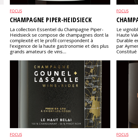
FOCUS
FOCUS
CHAMPAGNE PIPER-HEIDSIECK
CHAMPA
La collection Essentiel du Champagne Piper-
Le vignob
Heidsieck se compose de champagnes dont la
Haute Val
complexité et le profil correspondent à
Durable e
l’exigence de la haute gastronomie et des plus
par Aymer
grands amateurs de vins....
Constitué 
FOCUS
FOCUS