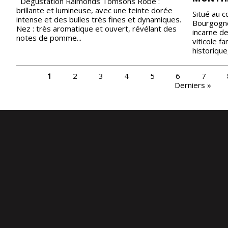
Dégustation Raimonds Tomsons Robe :
brillante et lumineuse, avec une teinte dorée
Situé au c
intense et des bulles très fines et dynamiques.
Bourgogne
Nez : très aromatique et ouvert, révélant des
incarne de
notes de pomme...
viticole fa
historique,
PAGES
1
2
3
4
5
6
7
Derniers »