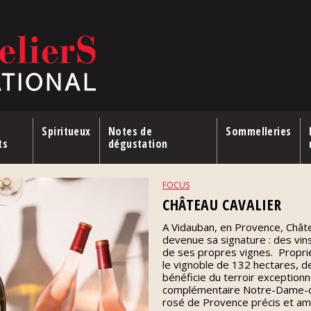
Spiritueux
Notes de
Sommelleries
ts
dégustation
FOCUS
CHÂTEAU CAVALIER
A Vidauban, en Provence, Châtea
devenue sa signature : des vin
de ses propres vignes. Proprié
le vignoble de 132 hectares, de 
bénéficie du terroir exception
complémentaire Notre-Dame-d
rosé de Provence précis et ambi