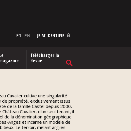
FR
EN
JE M'IDENTIFIE
Le
Télécharger la
magazine
Revue
u Cavalier cultive une singularité
s de propriété, exclusivement issus
té de la famille Castel depuis 2000,
Château Cavalier, d’un seul tenant, il
nel de la dénomination géographique
es-Anges et incarne un modèle de
tieux. Le terroir, mêlant argiles