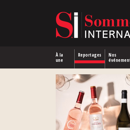
Aller au contenu principal
À la
Reportages
Nos
une
événemen