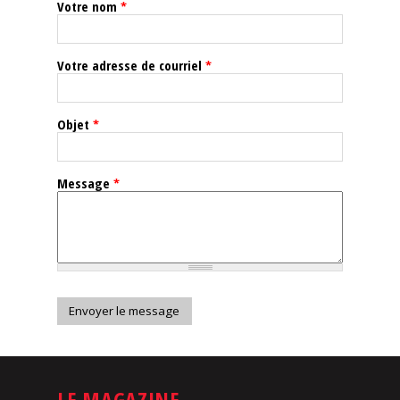
Votre nom
*
Nos
événements
Votre adresse de courriel
*
Spiritueux
Objet
*
Notes
de
Message
*
dégustation
Sommelleries
Le
magazine
Télécharger
la
Revue
LE MAGAZINE