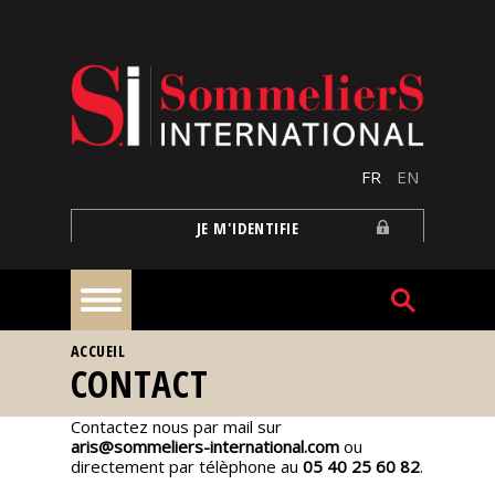
Aller au contenu principal
FR
EN
JE M'IDENTIFIE
VOUS ÊTES ICI
ACCUEIL
À
CONTACT
la
une
Contactez nous par mail sur
aris@sommeliers-international.com
ou
directement par télèphone au
05 40 25 60 82
.
Reportages