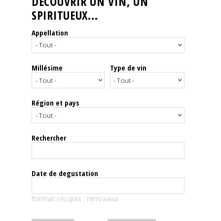
DÉCOUVRIR UN VIN, UN
SPIRITUEUX...
Nos
événements
Appellation
Spiritueux
Millésime
Type de vin
Notes
de
dégustation
Région et pays
Sommelleries
Rechercher
Le
magazine
Date de degustation
Télécharger
format recquis : mm/aaaa
la
Revue