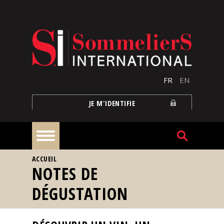
Aller au contenu principal
FR
EN
JE M'IDENTIFIE
VOUS ÊTES ICI
ACCUEIL
À
NOTES DE
la
une
DÉGUSTATION
Reportages