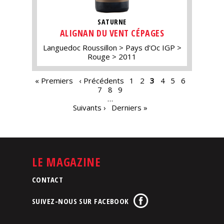
SATURNE
ALIGNAN DU VENT CÉPAGES
Languedoc Roussillon
Pays d'Oc IGP
Rouge
2011
PAGES
« Premiers
‹ Précédents
1
2
3
4
5
6
7
8
9
…
Suivants ›
Derniers »
LE MAGAZINE
CONTACT
SUIVEZ-NOUS SUR FACEBOOK