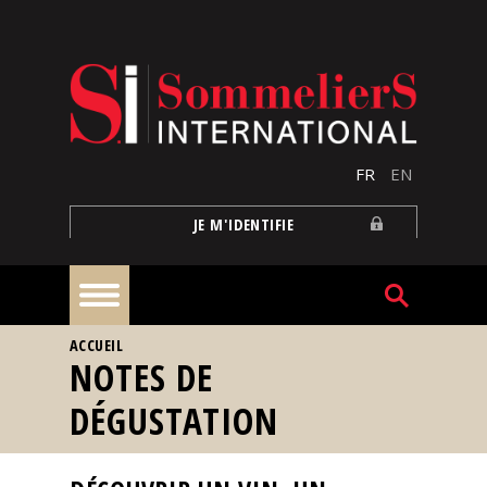
Aller au contenu principal
FR
EN
JE M'IDENTIFIE
VOUS ÊTES ICI
ACCUEIL
À
NOTES DE
la
une
DÉGUSTATION
Reportages