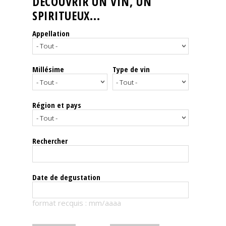
DÉCOUVRIR UN VIN, UN
SPIRITUEUX...
Nos
événements
Appellation
Spiritueux
Millésime
Type de vin
Notes
de
dégustation
Région et pays
Sommelleries
Rechercher
Le
magazine
Date de degustation
Télécharger
format recquis : mm/aaaa
la
Revue