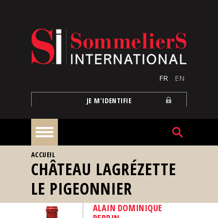
Aller au contenu principal
FR
EN
JE M'IDENTIFIE
VOUS ÊTES ICI
ACCUEIL
À
CHÂTEAU LAGRÉZETTE
la
une
LE PIGEONNIER
Reportages
ALAIN DOMINIQUE
PERRIN