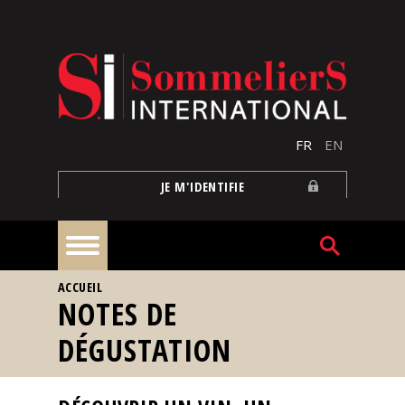
Aller au contenu principal
FR
EN
JE M'IDENTIFIE
VOUS ÊTES ICI
ACCUEIL
À
NOTES DE
la
une
DÉGUSTATION
Reportages