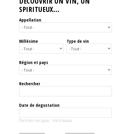
DÉCOUVRIR UN VIN, UN
SPIRITUEUX...
Nos
événements
Appellation
Spiritueux
Millésime
Type de vin
Notes
de
dégustation
Région et pays
Sommelleries
Rechercher
Le
magazine
Date de degustation
Télécharger
format recquis : mm/aaaa
la
Revue