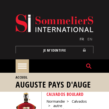
Aller au contenu principal
FR
EN
JE M'IDENTIFIE
VOUS ÊTES ICI
ACCUEIL
À
AUGUSTE PAYS D'AUGE
la
une
CALVADOS BOULARD
Normandie
Calvados
Reportages
autre