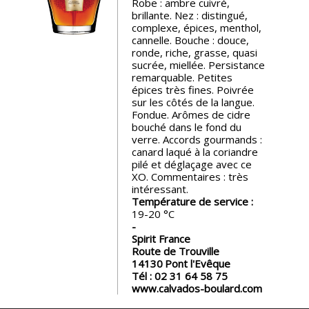
Robe : ambre cuivré,
brillante. Nez : distingué,
Nos
complexe, épices, menthol,
événements
cannelle. Bouche : douce,
ronde, riche, grasse, quasi
sucrée, miellée. Persistance
Spiritueux
remarquable. Petites
épices très fines. Poivrée
sur les côtés de la langue.
Fondue. Arômes de cidre
Notes
bouché dans le fond du
de
verre. Accords gourmands :
dégustation
canard laqué à la coriandre
pilé et déglaçage avec ce
XO. Commentaires : très
Sommelleries
intéressant.
Température de service :
19-20
Le
magazine
Spirit France
Route de Trouville
14130
Pont l'Evêque
Tél :
02 31 64 58 75
Télécharger
www.calvados-boulard.com
la
Revue