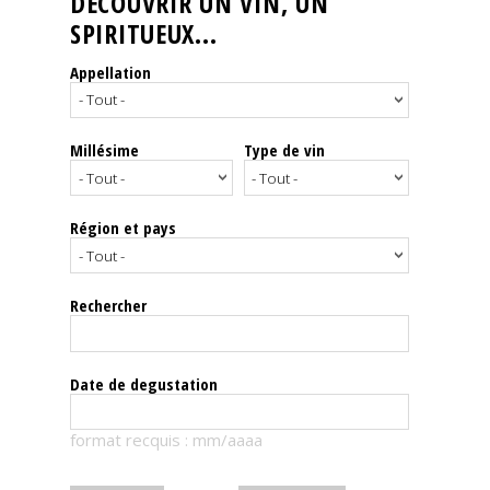
DÉCOUVRIR UN VIN, UN
SPIRITUEUX...
Nos
événements
Appellation
Spiritueux
Millésime
Type de vin
Notes
de
dégustation
Région et pays
Sommelleries
Rechercher
Le
magazine
Date de degustation
Télécharger
format recquis : mm/aaaa
la
Revue