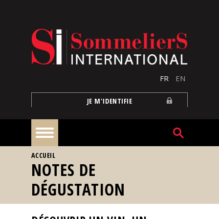
Aller au contenu principal
FR
EN
JE M'IDENTIFIE
VOUS ÊTES ICI
ACCUEIL
À
NOTES DE
la
une
DÉGUSTATION
Reportages