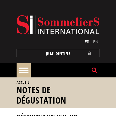
Aller au contenu principal
FR
EN
JE M'IDENTIFIE
VOUS ÊTES ICI
ACCUEIL
À
NOTES DE
la
une
DÉGUSTATION
Reportages