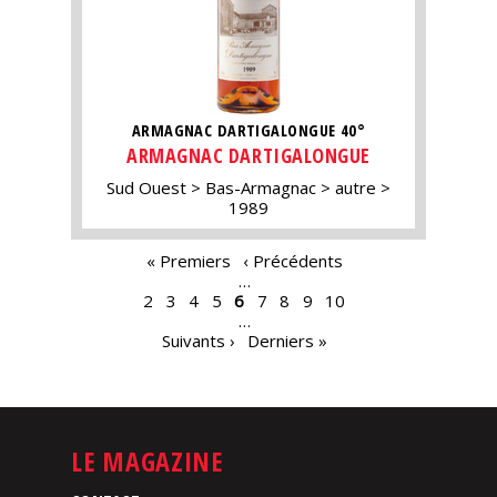
ARMAGNAC DARTIGALONGUE 40°
ARMAGNAC DARTIGALONGUE
Sud Ouest
Bas-Armagnac
autre
1989
PAGES
« Premiers
‹ Précédents
…
2
3
4
5
6
7
8
9
10
…
Suivants ›
Derniers »
LE MAGAZINE