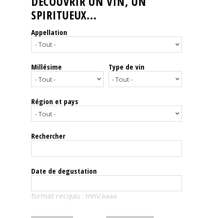
DÉCOUVRIR UN VIN, UN
SPIRITUEUX...
Nos
événements
Appellation
Spiritueux
Millésime
Type de vin
Notes
de
dégustation
Région et pays
Sommelleries
Rechercher
Le
magazine
Date de degustation
Télécharger
format recquis : mm/aaaa
la
Revue