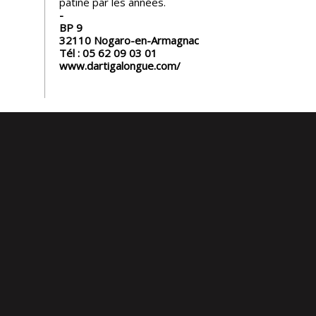
patiné par les années.
BP 9
32110
Nogaro-en-Armagnac
Tél :
05 62 09 03 01
www.dartigalongue.com/