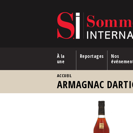
Aller au contenu principal
À la
Reportages
Nos
une
événemen
VOUS ÊTES ICI
ACCUEIL
ARMAGNAC DARTI