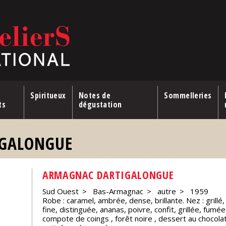
Spiritueux
Notes de
Sommelleries
ts
dégustation
GALONGUE
ARMAGNAC DARTIGALONGUE
Sud Ouest
Bas-Armagnac
autre
1959
Robe : caramel, ambrée, dense, brillante. Nez : grill
fine, distinguée, ananas, poivre, confit, grillée, fumé
compote de coings , forêt noire , dessert au chocol