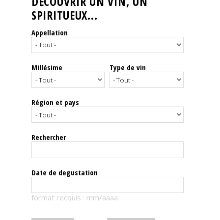
DÉCOUVRIR UN VIN, UN
SPIRITUEUX...
Nos
événements
Appellation
Spiritueux
Millésime
Type de vin
Notes
de
dégustation
Région et pays
Sommelleries
Rechercher
Le
magazine
Date de degustation
Télécharger
format recquis : mm/aaaa
la
Revue