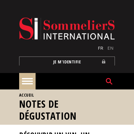
Aller au contenu principal
FR
EN
JE M'IDENTIFIE
VOUS ÊTES ICI
ACCUEIL
À
NOTES DE
la
une
DÉGUSTATION
Reportages