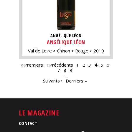
ANGÉLIQUE LÉON
ANGÉLIQUE LÉON
Val de Loire
Chinon
Rouge
2010
PAGES
« Premiers
‹ Précédents
1
2
3
4
5
6
7
8
9
…
Suivants ›
Derniers »
LE MAGAZINE
CONTACT