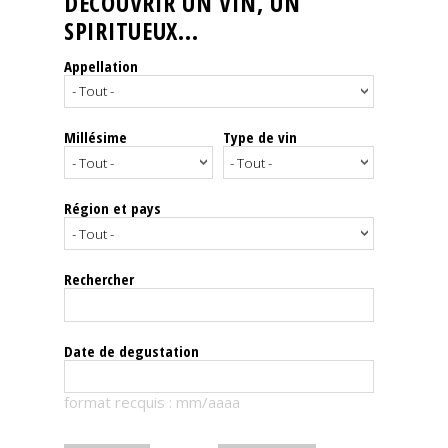
DÉCOUVRIR UN VIN, UN
SPIRITUEUX...
Nos
événements
Appellation
Spiritueux
Millésime
Type de vin
Notes
de
dégustation
Région et pays
Sommelleries
Rechercher
Le
magazine
Date de degustation
Télécharger
format recquis : mm/aaaa
la
Revue