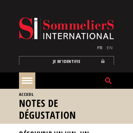
Aller au contenu principal
FR
EN
JE M'IDENTIFIE
VOUS ÊTES ICI
ACCUEIL
À
NOTES DE
la
une
DÉGUSTATION
Reportages