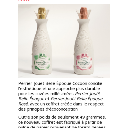
Nos
événements
Spiritueux
Notes
de
dégustation
Sommelleries
Perrier-Jouët Belle Époque Cocoon concilie
l’esthétique et une approche plus durable
Le
pour les cuvées millésimées
Perrier-Jouët
magazine
Belle Époque
et
Perrier-Jouët Belle Époque
Rosé
, avec un coffret créée dans le respect
des principes d’écoconception.
Télécharger
Outre son poids de seulement 49 grammes,
la
ce nouveau coffret est fabriqué à partir de
Revue
pulpe de papier provenant de forêts gérées