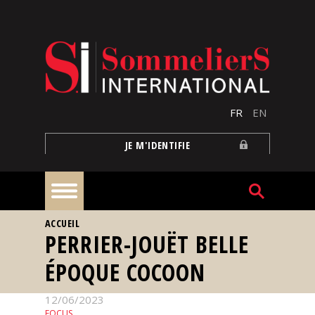
Aller au contenu principal
FR
EN
JE M'IDENTIFIE
VOUS ÊTES ICI
ACCUEIL
À
PERRIER-JOUËT BELLE
la
une
ÉPOQUE COCOON
Reportages
12/06/2023
FOCUS