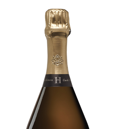
Nos
événements
Spiritueux
Notes
de
dégustation
Sommelleries
Le
magazine
Télécharger
la
Revue