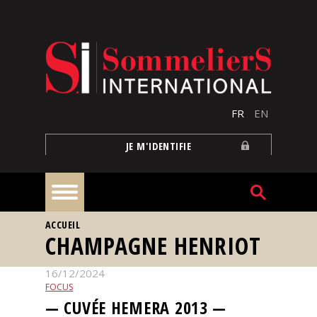
Aller au contenu principal
FR
EN
JE M'IDENTIFIE
VOUS ÊTES ICI
ACCUEIL
À
CHAMPAGNE HENRIOT
la
une
16/12/2024
FOCUS
Reportages
— CUVÉE HEMERA 2013 —