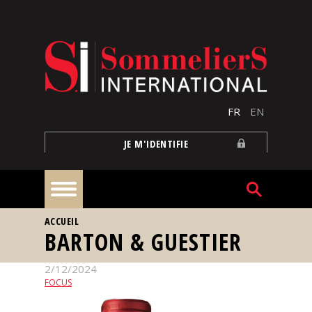
Aller au contenu principal
FR
EN
JE M'IDENTIFIE
VOUS ÊTES ICI
ACCUEIL
À
BARTON & GUESTIER
la
une
2/12/2024
FOCUS
Reportages