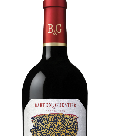
Nos
événements
Spiritueux
Notes
de
dégustation
Sommelleries
Le
magazine
Télécharger
la
Revue