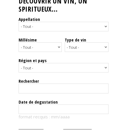
DÉCOUVRIR UN VIN, UN
SPIRITUEUX...
Nos
événements
Appellation
Spiritueux
Millésime
Type de vin
Notes
de
dégustation
Région et pays
Sommelleries
Rechercher
Le
magazine
Date de degustation
Télécharger
format recquis : mm/aaaa
la
Revue