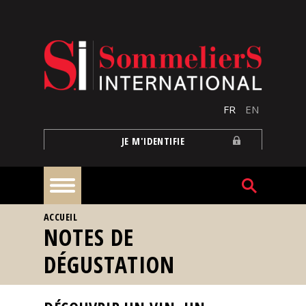
Aller au contenu principal
FR
EN
JE M'IDENTIFIE
VOUS ÊTES ICI
ACCUEIL
À
NOTES DE
la
une
DÉGUSTATION
Reportages