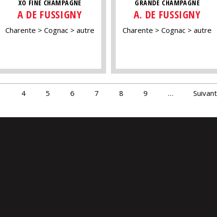
XO FINE CHAMPAGNE
GRANDE CHAMPAGNE
A DE FUSSIGNY
A. DE FUSSIGNY
Charente
Cognac
autre
Charente
Cognac
autre
3
4
5
6
7
8
9
…
Suivant