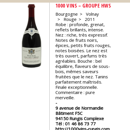
1000 VINS – GROUPE HWS
Nos
Bourgogne
Volnay
événements
Rouge
2011
Robe : profonde, grenat,
reflets brillants, intense.
Spiritueux
Nez : riche, très expressif.
Notes de fruits noirs,
épices, petits fruits rouges,
Notes
notes boisées. Le nez est
de
très ouvert, parfums très
dégustation
agréables. Bouche : bel
équilibre, flaveurs de sous-
bois, mêmes saveurs
fruitées que le nez. Tanins
Sommelleries
parfaitement maîtrisés.
Finale exceptionnelle.
Commentaire : pure
Le
merveille.
magazine
9 avenue de Normandie
Bâtiment F5C
Télécharger
94150
Rungis Complexe
la
Tél :
01 46 86 73 77
Revue
http://1000vins-rungis.com