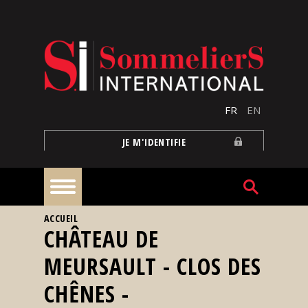
Aller au contenu principal
FR
EN
JE M'IDENTIFIE
VOUS ÊTES ICI
ACCUEIL
À
CHÂTEAU DE
la
une
MEURSAULT - CLOS DES
CHÊNES -
Reportages