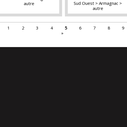
Sud Ouest
Armagnac
autre
autre
1
2
3
4
5
6
7
8
9
»