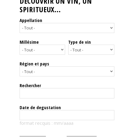
DÉCOUVRIR UN VIN, UN
SPIRITUEUX...
Nos
événements
Appellation
Spiritueux
Millésime
Type de vin
Notes
de
dégustation
Région et pays
Sommelleries
Rechercher
Le
magazine
Date de degustation
Télécharger
format recquis : mm/aaaa
la
Revue