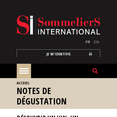
Aller au contenu principal
FR
EN
JE M'IDENTIFIE
VOUS ÊTES ICI
ACCUEIL
À
NOTES DE
la
une
DÉGUSTATION
Reportages