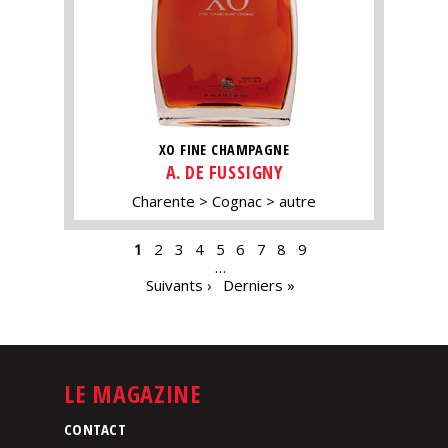
XO FINE CHAMPAGNE
A. DE FUSSIGNY
Charente
Cognac
autre
PAGES
1
2
3
4
5
6
7
8
9
…
Suivants ›
Derniers »
LE MAGAZINE
CONTACT