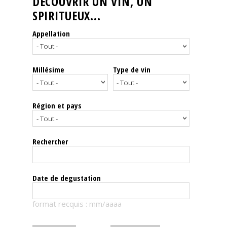
DÉCOUVRIR UN VIN, UN
SPIRITUEUX...
Nos
événements
Appellation
Spiritueux
Millésime
Type de vin
Notes
de
dégustation
Région et pays
Sommelleries
Rechercher
Le
magazine
Date de degustation
Télécharger
format recquis : mm/aaaa
la
Revue