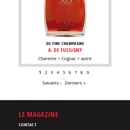
XO FINE CHAMPAGNE
A. DE FUSSIGNY
Charente
Cognac
autre
PAGES
1
2
3
4
5
6
7
8
9
…
Suivants ›
Derniers »
LE MAGAZINE
CONTACT