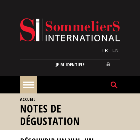
Aller au contenu principal
FR
EN
JE M'IDENTIFIE
VOUS ÊTES ICI
ACCUEIL
À
NOTES DE
la
une
DÉGUSTATION
Reportages