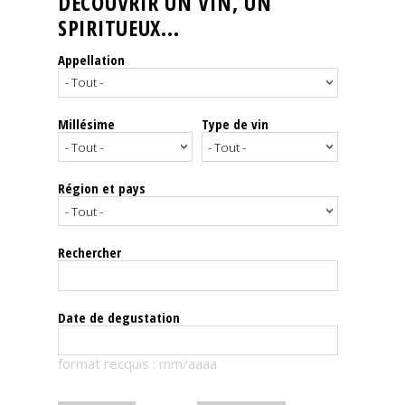
DÉCOUVRIR UN VIN, UN
SPIRITUEUX...
Nos
événements
Appellation
Spiritueux
Millésime
Type de vin
Notes
de
dégustation
Région et pays
Sommelleries
Rechercher
Le
magazine
Date de degustation
Télécharger
format recquis : mm/aaaa
la
Revue