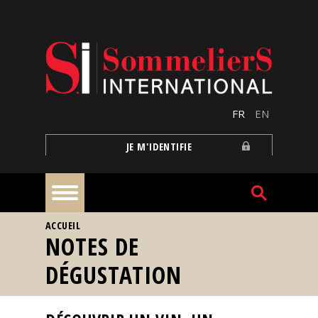
Aller au contenu principal
FR
EN
JE M'IDENTIFIE
VOUS ÊTES ICI
ACCUEIL
À
NOTES DE
la
une
DÉGUSTATION
Reportages