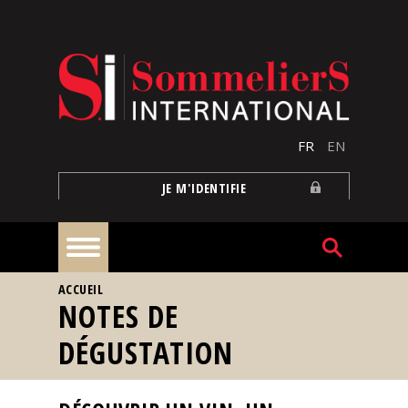
Aller au contenu principal
FR
EN
JE M'IDENTIFIE
VOUS ÊTES ICI
ACCUEIL
À
NOTES DE
la
une
DÉGUSTATION
Reportages