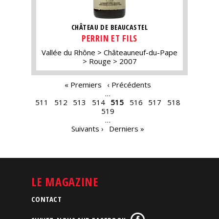
CHÂTEAU DE BEAUCASTEL
PERRIN ET FILS
Vallée du Rhône
Châteauneuf-du-Pape
Rouge
2007
PAGES
« Premiers
‹ Précédents
…
511
512
513
514
515
516
517
518
519
…
Suivants ›
Derniers »
LE MAGAZINE
CONTACT