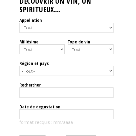
DÉCOUVRIR UN VIN, UN
SPIRITUEUX...
Nos
événements
Appellation
Spiritueux
Millésime
Type de vin
Notes
de
dégustation
Région et pays
Sommelleries
Rechercher
Le
magazine
Date de degustation
Télécharger
format recquis : mm/aaaa
la
Revue