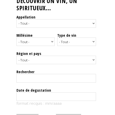
DÉCOUVRIR UN VIN, UN
SPIRITUEUX...
Nos
événements
Appellation
Spiritueux
Millésime
Type de vin
Notes
de
dégustation
Région et pays
Sommelleries
Rechercher
Le
magazine
Date de degustation
Télécharger
format recquis : mm/aaaa
la
Revue