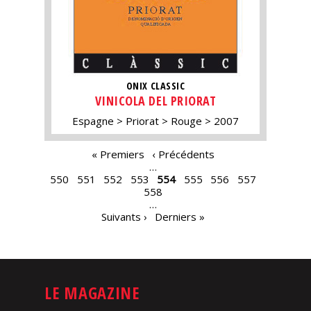
ONIX CLASSIC
VINICOLA DEL PRIORAT
Espagne
Priorat
Rouge
2007
PAGES
« Premiers
‹ Précédents
…
550
551
552
553
554
555
556
557
558
…
Suivants ›
Derniers »
LE MAGAZINE