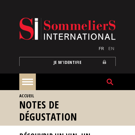
Aller au contenu principal
FR
EN
JE M'IDENTIFIE
VOUS ÊTES ICI
ACCUEIL
À
NOTES DE
la
une
DÉGUSTATION
Reportages