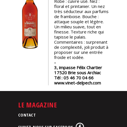
Robe : cuivre usé. Nez :
floral et printanier. Un nez
Nos
très séducteur aux parfums
événements
de framboise. Bouche :
attaque souple et légère.
Un milieu suave, tout en
Spiritueux
finesse. Texture riche qui
tapisse le palais.
Commentaires : surprenant
de complexité, joli produit à
Notes
proposer sur une entrée
de
froide et iodée.
dégustation
3, impasse Félix Chartier
17520
Brie sous Archiac
Sommelleries
Tél :
05 46 70 04 66
www.vinet-delpech.com
Le
magazine
LE MAGAZINE
Télécharger
CONTACT
la
Revue
SUIVEZ-NOUS SUR FACEBOOK