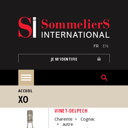
Aller au contenu principal
FR
EN
JE M'IDENTIFIE
VOUS ÊTES ICI
ACCUEIL
À
XO
la
une
VINET-DELPECH
Charente
Cognac
Reportages
autre