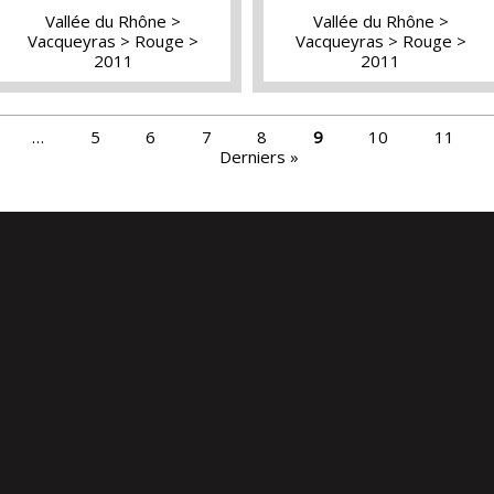
Vallée du Rhône
Vallée du Rhône
Vacqueyras
Rouge
Vacqueyras
Rouge
2011
2011
…
5
6
7
8
9
10
11
Derniers »