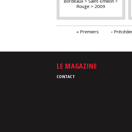
Bordeaux
Saint-Emilion
Rouge
2009
PAGES
« Premiers
‹ Précéde
LE MAGAZINE
CONTACT