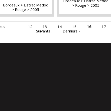
Bordeaux
Listrac Médoc
Bordeaux
Listrac Médoc
Rouge
2005
Rouge
2005
nts
…
12
13
14
15
16
17
Suivants ›
Derniers »