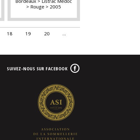
Bordeaux
Listrac Médoc
Rouge
2005
18
19
20
…
SUIVEZ-NOUS SUR FACEBOOK