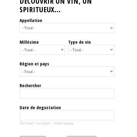
DÉCOUVRIR UN VIN, UN
SPIRITUEUX...
Nos
événements
Appellation
Spiritueux
Millésime
Type de vin
Notes
de
dégustation
Région et pays
Sommelleries
Rechercher
Le
magazine
Date de degustation
Télécharger
format recquis : mm/aaaa
la
Revue