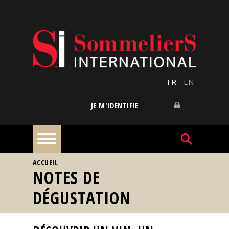
Aller au contenu principal
FR
EN
JE M'IDENTIFIE
VOUS ÊTES ICI
ACCUEIL
À
NOTES DE
la
une
DÉGUSTATION
Reportages