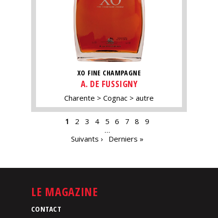
XO FINE CHAMPAGNE
A. DE FUSSIGNY
Charente
Cognac
autre
PAGES
1
2
3
4
5
6
7
8
9
…
Suivants ›
Derniers »
LE MAGAZINE
CONTACT