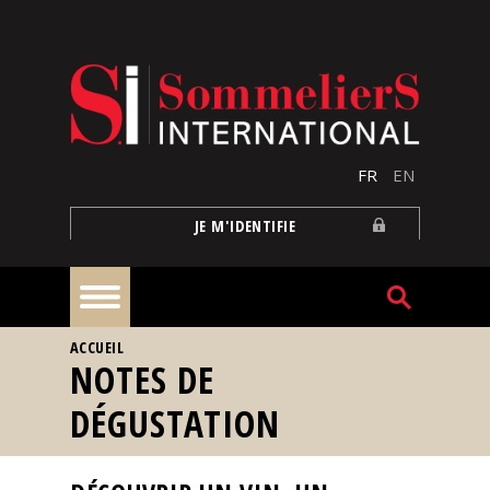
Aller au contenu principal
FR
EN
JE M'IDENTIFIE
VOUS ÊTES ICI
ACCUEIL
À
NOTES DE
la
une
DÉGUSTATION
Reportages