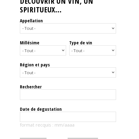
DÉCOUVRIR UN VIN, UN
SPIRITUEUX...
Nos
événements
Appellation
Spiritueux
Millésime
Type de vin
Notes
de
dégustation
Région et pays
Sommelleries
Rechercher
Le
magazine
Date de degustation
Télécharger
format recquis : mm/aaaa
la
Revue