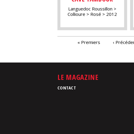
Languedoc Roussillon
Collioure
Rosé
2012
PAGES
« Premiers
‹ Précéde
LE MAGAZINE
CONTACT