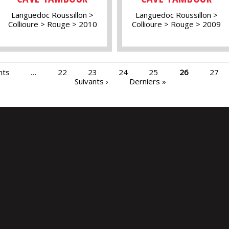
Languedoc Roussillon
Languedoc Roussillon
Collioure
Rouge
2010
Collioure
Rouge
2009
nts
…
22
23
24
25
26
27
Suivants ›
Derniers »