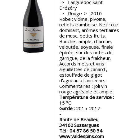
Languedoc Saint-
Drézéry
Nos
Rouge
2010
événements
Robe : violine, pivoine,
reflets framboise. Nez : cuir
dominant, arômes tertiaires
Spiritueux
de musc, petits fruits.
Bouche : ample, charnue,
veloutée, soyeuse, finale
épicée, sur des notes de
Notes
garrigue, de la fraîcheur.
de
Accords mets et vins :
dégustation
aiguillettes de canard ,
estouffade de gigot
d'agneau à l'ancienne.
Sommelleries
Commentaires : joli vin
rouge agréable et ample.
Température de service :
Le
15
magazine
Garde :
2015-2017
Route de Beaulieu
Télécharger
34160
Sussargues
la
Tél :
04 67 86 50 34
Revue
www.valdespins.com