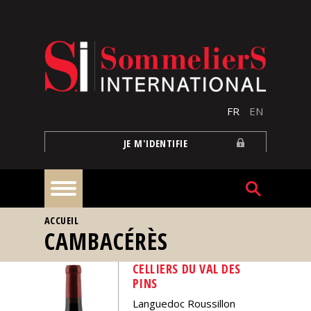
Aller au contenu principal
FR
EN
JE M'IDENTIFIE
VOUS ÊTES ICI
ACCUEIL
À
CAMBACÉRÈS
la
une
CELLIERS DU VAL DES
PINS
Reportages
Languedoc Roussillon