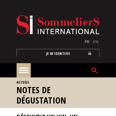
Aller au contenu principal
FR
EN
JE M'IDENTIFIE
VOUS ÊTES ICI
ACCUEIL
À
NOTES DE
la
une
DÉGUSTATION
Reportages