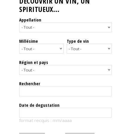
DÉCOUVRIR UN VIN, UN
SPIRITUEUX...
Nos
événements
Appellation
Spiritueux
Millésime
Type de vin
Notes
de
dégustation
Région et pays
Sommelleries
Rechercher
Le
magazine
Date de degustation
Télécharger
format recquis : mm/aaaa
la
Revue