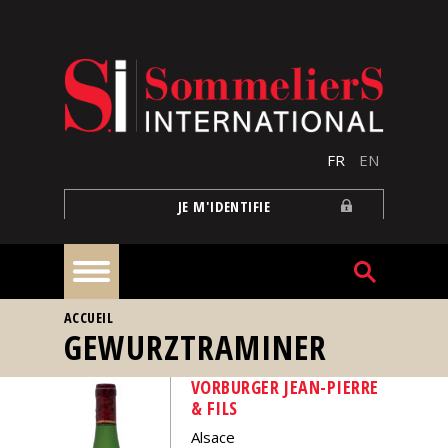
Aller au contenu principal
FR
EN
JE M'IDENTIFIE
VOUS ÊTES ICI
ACCUEIL
À
GEWURZTRAMINER
la
une
VORBURGER JEAN-PIERRE
& FILS
Reportages
Alsace