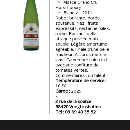
Alsace Grand Cru
Hatschbourg
Nos
Blanc
2011
événements
Robe : brillante, dorée,
soutenue. Nez : fruits
expressifs, nectarine, silex,
Spiritueux
roche. Bouche : belle
attaque poivrée mais
souple. Légère amertume
agréable. Finale d'une belle
Notes
fraîcheur. Accords mets et
de
vins : Camembert bien fait
dégustation
avec une confiture de
tomates vertes.
Commentaires : du talent !
Sommelleries
Température de service :
10
Garde :
2029
Le
magazine
3 rue de la source
68420
Voegtlinshoffen
Tél :
03 89 49 35 52
Télécharger
la
Revue