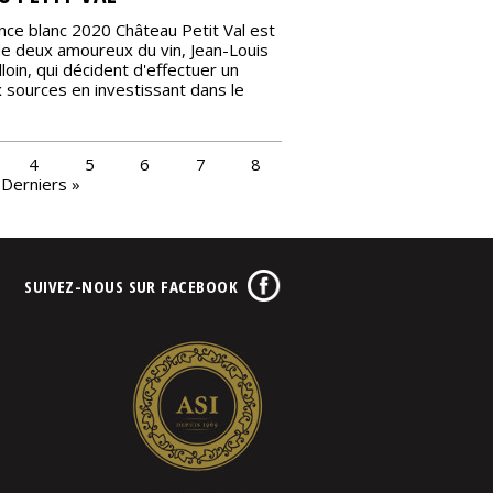
nce blanc 2020 Château Petit Val est
 de deux amoureux du vin, Jean-Louis
Alloin, qui décident d'effectuer un
 sources en investissant dans le
4
5
6
7
8
Derniers »
SUIVEZ-NOUS SUR FACEBOOK