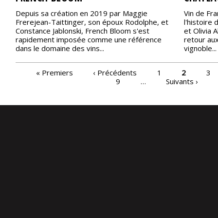
Depuis sa création en 2019 par Maggie
Vin de Fra
Frerejean-Taittinger, son époux Rodolphe, et
l'histoire
Constance Jablonski, French Bloom s'est
et Olivia 
rapidement imposée comme une référence
retour aux
dans le domaine des vins...
vignoble...
PAGES
« Premiers
‹ Précédents
1
2
3
9
…
Suivants ›