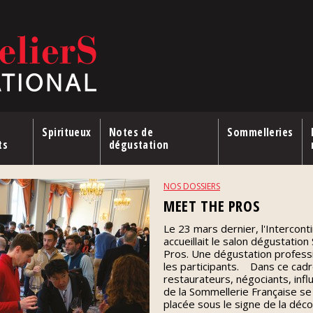
Spiritueux
Notes de
Sommelleries
ts
dégustation
NOS DOSSIERS
MEET THE PROS
Le 23 mars dernier, l'Intercon
accueillait le salon dégustatio
Pros. Une dégustation professio
les participants. Dans ce cad
restaurateurs, négociants, infl
de la Sommellerie Française se
placée sous le signe de la déc