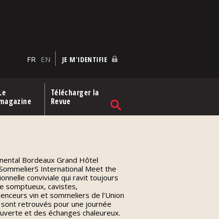
FR
EN
JE M'IDENTIFIE
Le
Télécharger la
magazine
Revue
tinental Bordeaux Grand Hôtel
n SommelierS International Meet the
nnelle conviviale qui ravit toujours
re somptueux, cavistes,
uenceurs vin et sommeliers de l’Union
 sont retrouvés pour une journée
ouverte et des échanges chaleureux.