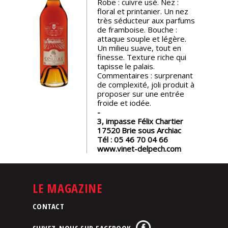
Robe : cuivre usé. Nez :
floral et printanier. Un nez
Nos
très séducteur aux parfums
événements
de framboise. Bouche :
attaque souple et légère.
Un milieu suave, tout en
Spiritueux
finesse. Texture riche qui
tapisse le palais.
Commentaires : surprenant
de complexité, joli produit à
Notes
proposer sur une entrée
de
froide et iodée.
dégustation
3, impasse Félix Chartier
17520
Brie sous Archiac
Sommelleries
Tél :
05 46 70 04 66
www.vinet-delpech.com
Le
magazine
LE MAGAZINE
Télécharger
CONTACT
la
Revue
SUIVEZ-NOUS SUR FACEBOOK