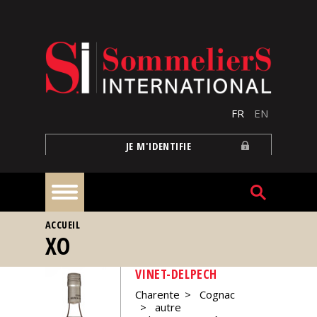
Aller au contenu principal
FR
EN
JE M'IDENTIFIE
VOUS ÊTES ICI
ACCUEIL
À
XO
la
une
VINET-DELPECH
Charente
Cognac
Reportages
autre