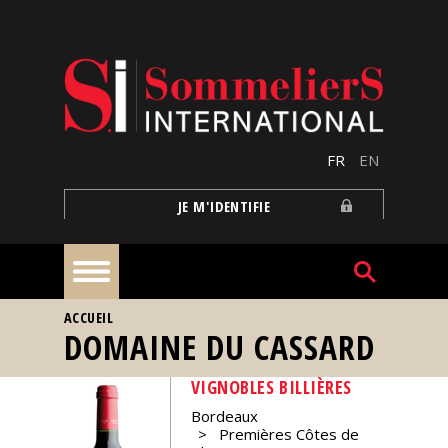
Aller au contenu principal
FR
EN
JE M'IDENTIFIE
VOUS ÊTES ICI
ACCUEIL
À
DOMAINE DU CASSARD
la
une
VIGNOBLES BILLIÈRES
Bordeaux
Reportages
Premières Côtes de