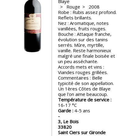
Blaye
Rouge
2008
Nos
Robe : Rubis assez profond.
événements
Reflets brillants.
Nez : Aromatique, notes
vanillées, fruits rouges.
Spiritueux
Bouche : Attaque franche,
évolution sur des tanins
serrés. Mûre, myrtille,
vanille. Reste harmonieux
Notes
malgré une finale boisée et
de
un peu asséchante.
dégustation
Accords mets et vins :
Viandes rouges grillées.
Commentaires : Belle
Sommelleries
typicité de son appellation.
Un 1ères Côtes de Blaye
que l'on aime beaucoup.
Le
Température de service :
magazine
16-17
Garde :
4-5 ans
3, Le Bois
Télécharger
33820
la
Saint Ciers sur Gironde
Revue