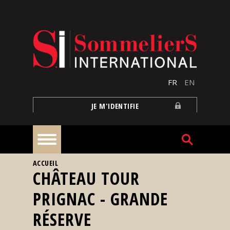
Aller au contenu principal
FR
EN
JE M'IDENTIFIE
VOUS ÊTES ICI
ACCUEIL
À
CHÂTEAU TOUR
la
une
PRIGNAC - GRANDE
RÉSERVE
Reportages