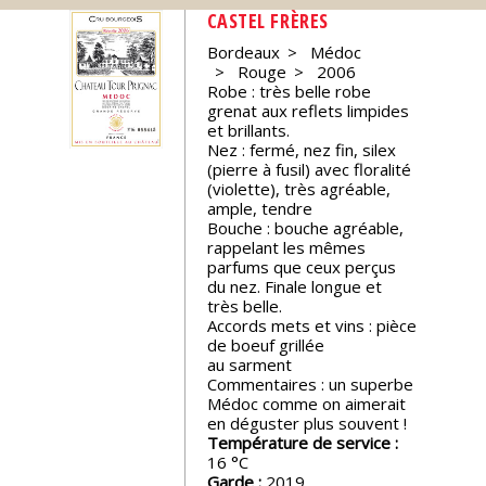
CASTEL FRÈRES
Nos
Bordeaux
Médoc
événements
Rouge
2006
Robe : très belle robe
grenat aux reflets limpides
Spiritueux
et brillants.
Nez : fermé, nez fin, silex
(pierre à fusil) avec floralité
Notes
(violette), très agréable,
de
ample, tendre
dégustation
Bouche : bouche agréable,
rappelant les mêmes
parfums que ceux perçus
du nez. Finale longue et
Sommelleries
très belle.
Accords mets et vins : pièce
de boeuf grillée
Le
au sarment
magazine
Commentaires : un superbe
Médoc comme on aimerait
en déguster plus souvent !
Télécharger
Température de service :
la
16
Revue
Garde :
2019