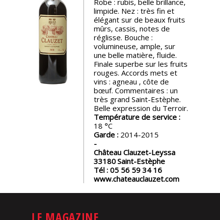
Robe : rubis, belle brillance,
limpide. Nez : très fin et
Nos
élégant sur de beaux fruits
événements
mûrs, cassis, notes de
réglisse. Bouche :
volumineuse, ample, sur
Spiritueux
une belle matière, fluide.
Finale superbe sur les fruits
rouges. Accords mets et
vins : agneau , côte de
Notes
bœuf. Commentaires : un
de
très grand Saint-Estèphe.
dégustation
Belle expression du Terroir.
Température de service :
18
Sommelleries
Garde :
2014-2015
Château Clauzet-Leyssa
Le
33180
Saint-Estèphe
magazine
Tél :
05 56 59 34 16
www.chateauclauzet.com
Télécharger
la
LE MAGAZINE
Revue