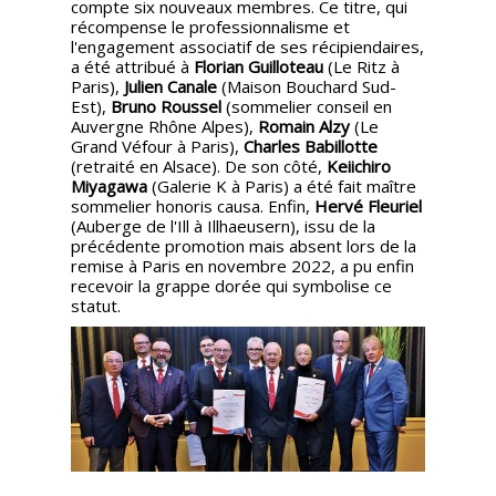
compte six nouveaux membres. Ce titre, qui
récompense le professionnalisme et
l'engagement associatif de ses récipiendaires,
a été attribué à
Florian Guilloteau
(Le Ritz à
Paris),
Julien Canale
(Maison Bouchard Sud-
Est),
Bruno Roussel
(sommelier conseil en
Auvergne Rhône Alpes),
Romain Alzy
(Le
Grand Véfour à Paris),
Charles Babillotte
(retraité en Alsace). De son côté,
Keiichiro
Miyagawa
(Galerie K à Paris) a été fait maître
sommelier honoris causa. Enfin,
Hervé Fleuriel
(Auberge de l'Ill à Illhaeusern), issu de la
précédente promotion mais absent lors de la
remise à Paris en novembre 2022, a pu enfin
recevoir la grappe dorée qui symbolise ce
statut.