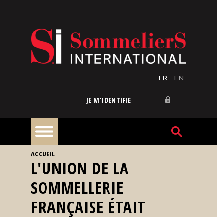
Aller au contenu principal
FR
EN
JE M'IDENTIFIE
VOUS ÊTES ICI
ACCUEIL
À
L'UNION DE LA
la
une
SOMMELLERIE
FRANÇAISE ÉTAIT
Reportages