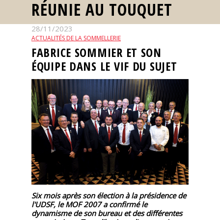
RÉUNIE AU TOUQUET
Nos
événements
28/11/2023
ACTUALITÉS DE LA SOMMELLERIE
FABRICE SOMMIER ET SON
Spiritueux
ÉQUIPE DANS LE VIF DU SUJET
Notes
de
dégustation
Sommelleries
Le
magazine
Six mois après son élection à la présidence de
Télécharger
l'UDSF, le MOF 2007 a confirmé le
la
dynamisme de son bureau et des différentes
Revue