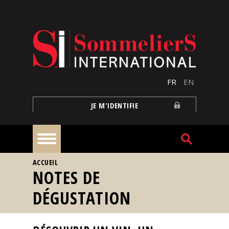
Aller au contenu principal
FR
EN
JE M'IDENTIFIE
VOUS ÊTES ICI
ACCUEIL
À
NOTES DE
la
une
DÉGUSTATION
Reportages