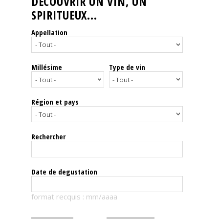
DÉCOUVRIR UN VIN, UN
SPIRITUEUX...
Nos
événements
Appellation
Spiritueux
Millésime
Type de vin
Notes
de
dégustation
Région et pays
Sommelleries
Rechercher
Le
magazine
Date de degustation
Télécharger
format recquis : mm/aaaa
la
Revue