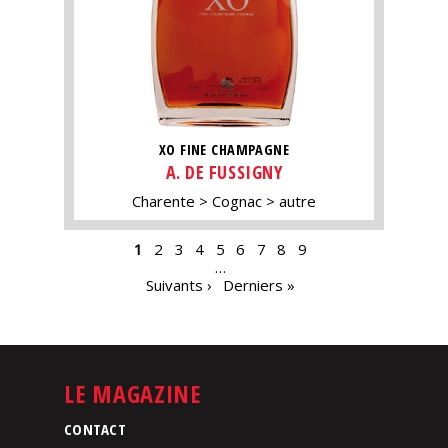
XO FINE CHAMPAGNE
A. DE FUSSIGNY
Charente
Cognac
autre
PAGES
1
2
3
4
5
6
7
8
9
…
Suivants ›
Derniers »
LE MAGAZINE
CONTACT