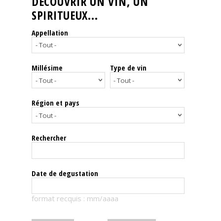
DÉCOUVRIR UN VIN, UN
SPIRITUEUX...
Nos
événements
Appellation
Spiritueux
Millésime
Type de vin
Notes
de
dégustation
Région et pays
Sommelleries
Rechercher
Le
magazine
Date de degustation
Télécharger
format recquis : mm/aaaa
la
Revue