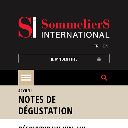
Aller au contenu principal
FR
EN
JE M'IDENTIFIE
VOUS ÊTES ICI
ACCUEIL
À
NOTES DE
la
une
DÉGUSTATION
Reportages