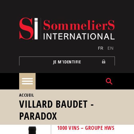
Aller au contenu principal
FR
EN
JE M'IDENTIFIE
VOUS ÊTES ICI
ACCUEIL
À
VILLARD BAUDET -
la
une
PARADOX
Reportages
1000 VINS – GROUPE HWS