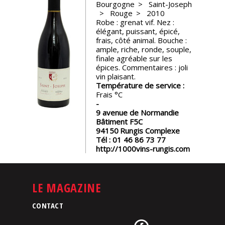
Bourgogne
Saint-Joseph
Rouge
2010
Nos
Robe : grenat vif. Nez :
événements
élégant, puissant, épicé,
frais, côté animal. Bouche :
ample, riche, ronde, souple,
Spiritueux
finale agréable sur les
épices. Commentaires : joli
vin plaisant.
Notes
Température de service :
de
Frais
dégustation
9 avenue de Normandie
Bâtiment F5C
94150
Rungis Complexe
Sommelleries
Tél :
01 46 86 73 77
http://1000vins-rungis.com
Le
magazine
LE MAGAZINE
Télécharger
CONTACT
la
Revue