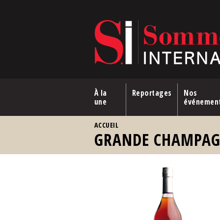
Aller au contenu principal
À la
Reportages
Nos
une
événemen
VOUS ÊTES ICI
ACCUEIL
GRANDE CHAMPA