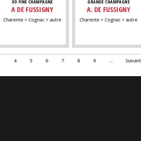
XO FINE CHAMPAGNE
GRANDE CHAMPAGNE
A DE FUSSIGNY
A. DE FUSSIGNY
Charente
Cognac
autre
Charente
Cognac
autre
3
4
5
6
7
8
9
…
Suivant