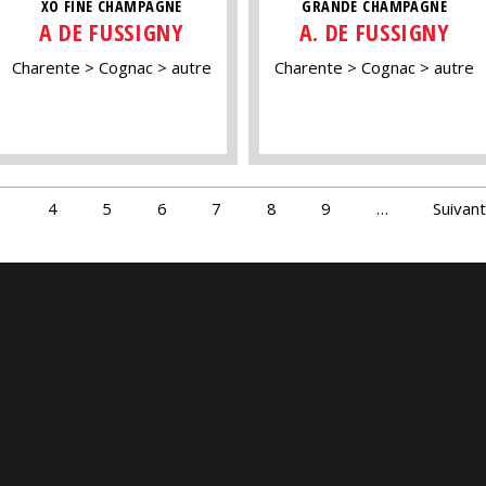
XO FINE CHAMPAGNE
GRANDE CHAMPAGNE
A DE FUSSIGNY
A. DE FUSSIGNY
Charente
Cognac
autre
Charente
Cognac
autre
3
4
5
6
7
8
9
…
Suivant