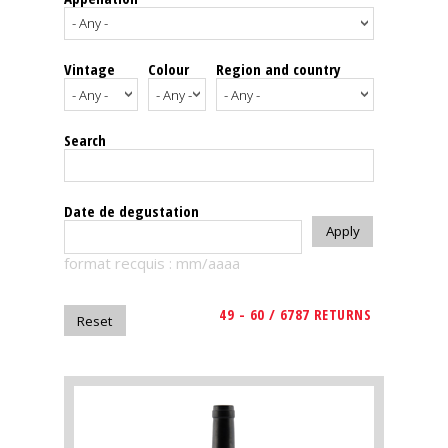
events
Vintage
Colour
Region and country
Spirits
Tasting
Search
reviews
The
Date de degustation
sommelleries
format recquis : mm/aaaa
The
magazine
49 - 60 / 6787 RETURNS
Download
Magazine