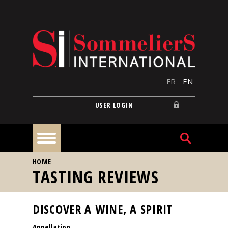
Skip to main content
FR
EN
USER LOGIN
YOU ARE HERE
HOME
Home
TASTING REVIEWS
Articles
DISCOVER A WINE, A SPIRIT
Appellation
Our