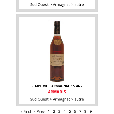
Sud Ouest
Armagnac
autre
SEMPÉ VIEIL ARMAGNAC 15 ANS
ARMADIS
Sud Ouest
Armagnac
autre
PAGES
« First
‹ Prev
1
2
3
4
5
6
7
8
9