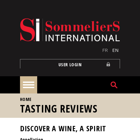
Skip to main content
FR
EN
USER LOGIN
YOU ARE HERE
HOME
Home
TASTING REVIEWS
Articles
DISCOVER A WINE, A SPIRIT
Appellation
Our