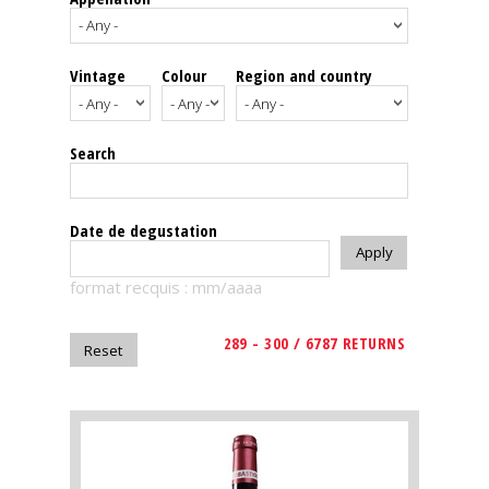
events
Vintage
Colour
Region and country
Spirits
Tasting
Search
reviews
The
Date de degustation
sommelleries
format recquis : mm/aaaa
The
magazine
289 - 300 / 6787 RETURNS
Download
Magazine