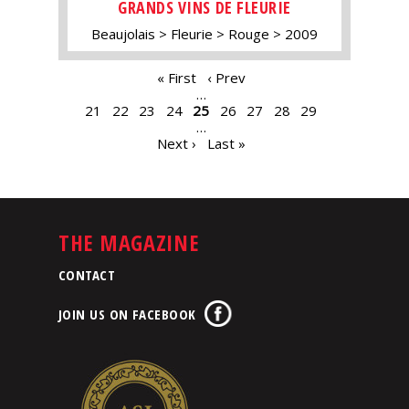
GRANDS VINS DE FLEURIE
Beaujolais
Fleurie
Rouge
2009
PAGES
« First
‹ Prev
…
21
22
23
24
25
26
27
28
29
…
Next ›
Last »
THE MAGAZINE
CONTACT
JOIN US ON FACEBOOK