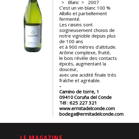
Blanc
2007
C'est un vin blanc 100 %
Nos
Albillo et partiellement
événements
fermenté.
Les raisins sont
soigneusement choisis de
Spiritueux
notre vignoble depuis plus
de 100 ans
et à 900 mètres d'altitude.
Arôme complexe, fruité,
Notes
le bois révèle des contacts
de
épicés, augmentant la
dégustation
douceur,
avec une acidité finale très
fraîche et agréable.
Sommelleries
Camino de torre, 1
09410
Coruña del Conde
Le
Tél :
625 227 321
magazine
www.ermitadelconde.com
bodega@ermitadelconde.com
Télécharger
la
Revue
LE MAGAZINE