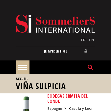
Aller au contenu principal
FR
EN
JE M'IDENTIFIE
VOUS ÊTES ICI
ACCUEIL
À
VIÑA SULPICIA
la
une
BODEGAS ERMITA DEL
CONDE
Reportages
Espagne
Castilla y Leon