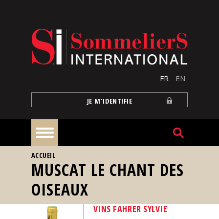
Aller au contenu principal
FR
EN
JE M'IDENTIFIE
VOUS ÊTES ICI
ACCUEIL
À
MUSCAT LE CHANT DES
la
une
OISEAUX
Reportages
VINS FAHRER SYLVIE