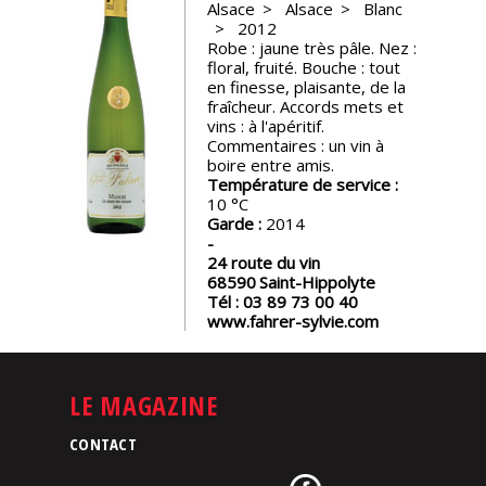
Alsace
Alsace
Blanc
2012
Nos
Robe : jaune très pâle. Nez :
événements
floral, fruité. Bouche : tout
en finesse, plaisante, de la
fraîcheur. Accords mets et
Spiritueux
vins : à l'apéritif.
Commentaires : un vin à
boire entre amis.
Notes
Température de service :
de
10
dégustation
Garde :
2014
24 route du vin
68590
Saint-Hippolyte
Sommelleries
Tél :
03 89 73 00 40
www.fahrer-sylvie.com
Le
magazine
LE MAGAZINE
Télécharger
CONTACT
la
Revue